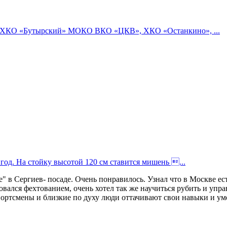
ии ХКО «Бутырский» МОКО ВКО «ЦКВ», ХКО «Останкино», ...
год. На стойку высотой 120 см ставится мишень ...
в Сергиев- посаде. Очень понравилось. Узнал что в Москве есть
ался фехтованием, очень хотел так же научиться рубить и управ
ортсмены и близкие по духу люди оттачивают свои навыки и умен