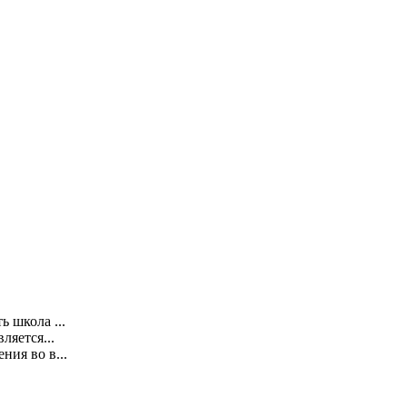
 школа ...
ляется...
ия во в...